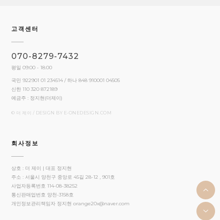
고객센터
070-8279-7432
평일 09:00 - 18:00
국민 922901 01 234514 / 하나 848 910001 04505
신한 110 320 872189
예금주 : 정지현(더제이)
© 더 제이 / DESIGN BY
E-ONEDESIGN.COM
회사정보
상호 : 더 제이 | 대표 정지현
주소 : 서울시 양천구 중앙로 45길 28-12 , 901호
사업자등록번호 114-08-38252
통신판매업번호 양천-3158호
개인정보관리책임자 정지현
orange20x@naver.com