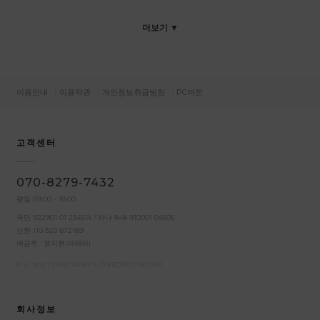
더보기 ▼
이용안내
이용약관
개인정보취급방침
PC버전
고객센터
070-8279-7432
평일 09:00 - 18:00
국민 922901 01 234514 / 하나 848 910001 04505
신한 110 320 872189
예금주 : 정지현(더제이)
© 더 제이 / DESIGN BY
E-ONEDESIGN.COM
회사정보