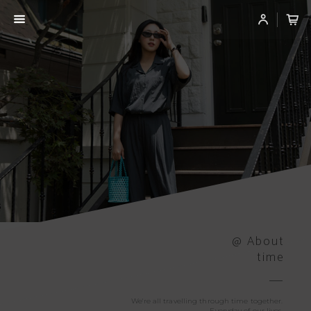
@ About
time
We're all travelling through time together.
Everyday of our lives.